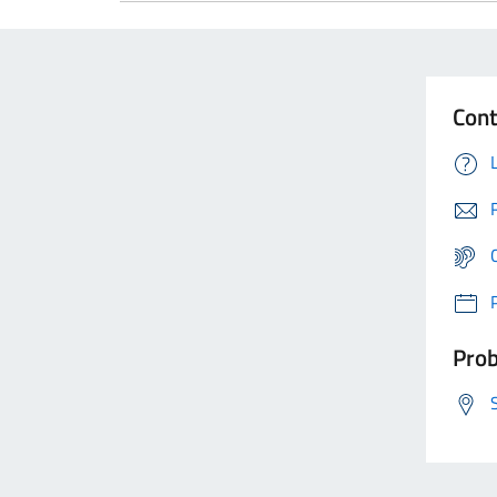
Cont
Prob