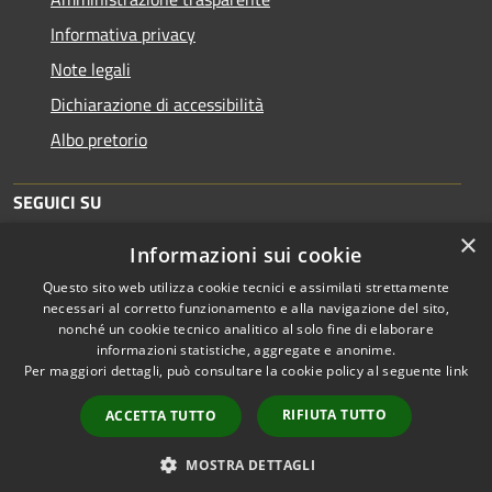
Informativa privacy
Note legali
Dichiarazione di accessibilità
Albo pretorio
SEGUICI SU
×
Informazioni sui cookie
Facebook
Instagram
Questo sito web utilizza cookie tecnici e assimilati strettamente
necessari al corretto funzionamento e alla navigazione del sito,
nonché un cookie tecnico analitico al solo fine di elaborare
informazioni statistiche, aggregate e anonime.
RSS
Copyright © 2026 • Comune di
Per maggiori dettagli, può consultare la cookie policy al seguente
link
Accessibilità
Chianni • Powered by
Privacy
Municipium
Accesso
•
RIFIUTA TUTTO
ACCETTA TUTTO
Cookie
redazione
Mappa del sito
MOSTRA DETTAGLI